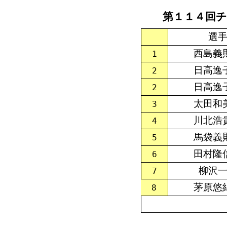
第１１４回チ
選
西島義
1
日高逸
2
日高逸
2
太田和
3
川北浩
4
馬袋義
5
田村隆
6
柳沢
7
茅原悠
8