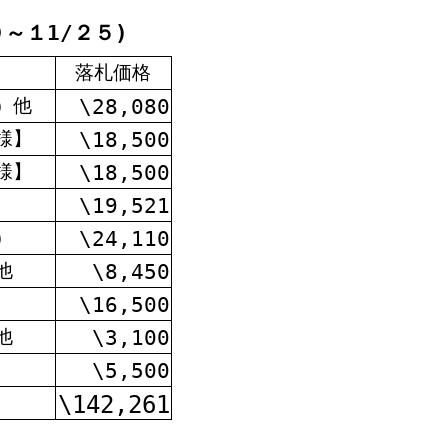
～１1/２５)
落札価格
\28,080
）他
\18,500
様】
\18,500
様】
\19,521
\24,110
）
\8,450
他
\16,500
\3,100
他
\5,500
\142,261