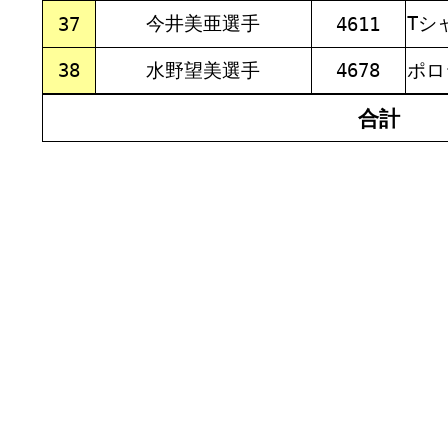
今井美亜選手
Tシ
37
4611
38
水野望美選手
4678
ポロ
合計