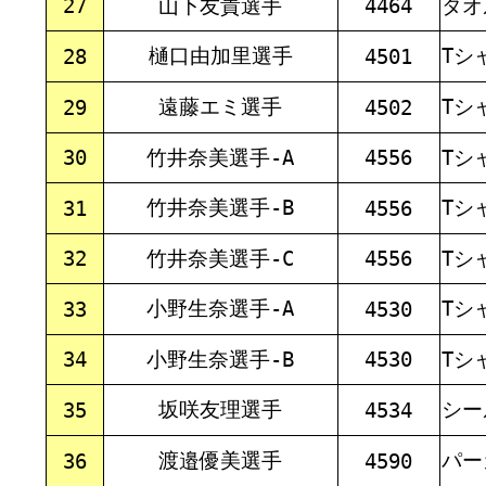
27
山下友貴選手
4464
タオ
樋口由加里選手
Tシ
28
4501
遠藤エミ選手
Tシ
29
4502
30
竹井奈美選手-A
4556
Tシ
竹井奈美選手-B
Tシ
31
4556
32
竹井奈美選手-C
4556
Tシ
小野生奈選手-A
Tシ
33
4530
34
小野生奈選手-B
4530
Tシ
坂咲友理選手
シー
35
4534
渡邉優美選手
パー
36
4590