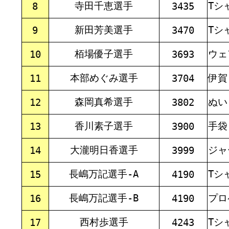
寺田千恵選手
Tシ
8
3435
新田芳美選手
Tシ
9
3470
栢場優子選手
ウェ
10
3693
本部めぐみ選手
伊賀
11
3704
森岡真希選手
ぬい
12
3802
香川素子選手
手袋
13
3900
大瀧明日香選手
ジャ
14
3999
長嶋万記選手-A
Tシ
15
4190
長嶋万記選手-B
プロ
16
4190
西村歩選手
Tシ
17
4243