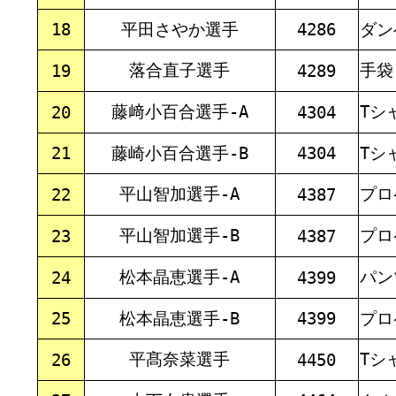
18
平田さやか選手
4286
ダン
落合直子選手
手袋
19
4289
藤﨑小百合選手-A
Tシ
20
4304
21
藤崎小百合選手-B
4304
Tシ
平山智加選手-A
プロ
22
4387
平山智加選手-B
プロ
23
4387
松本晶恵選手-A
パン
24
4399
25
松本晶恵選手-B
4399
プロ
平髙奈菜選手
Tシ
26
4450