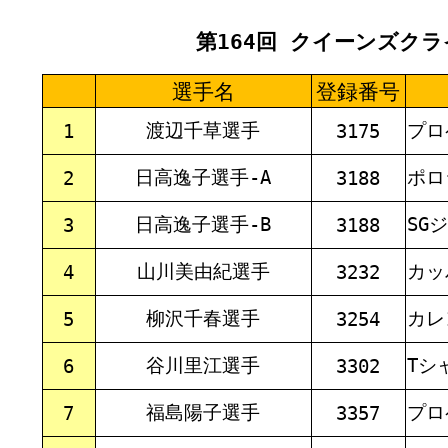
第164回 クイーンズクライ
選手名
登録番号
渡辺千草選手
プロ
1
3175
日高逸子選手-A
ポロ
2
3188
日高逸子選手-B
SG
3
3188
山川美由紀選手
カッ
4
3232
柳沢千春選手
カレ
5
3254
谷川里江選手
Tシ
6
3302
福島陽子選手
プロ
7
3357