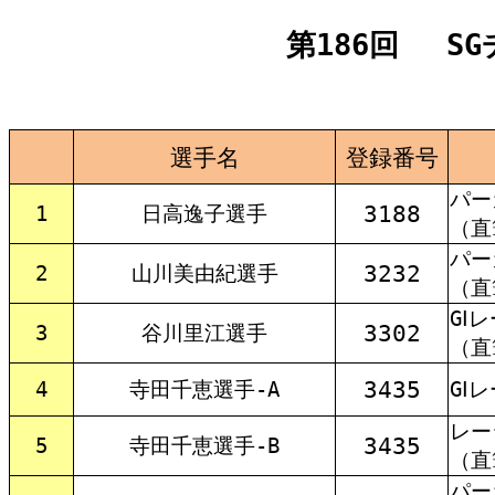
第186回 SG
選手名
登録番号
パー
3188
1
日高逸子選手
（直
パー
3232
2
山川美由紀選手
（直
GⅠ
3302
3
谷川里江選手
（直
3435
4
寺田千恵選手-A
GⅠ
レー
3435
5
寺田千恵選手-B
（直
パー