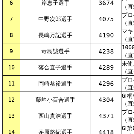
3674
6
岸恵子選手
（直
プロ
4075
7
中野次郎選手
（直
マキ
4190
8
長嶋万記選手
（直
10
4238
9
毒島誠選手
（直
未使
4289
10
落合直子選手
（直
プロ
4296
11
岡崎恭裕選手
（直
GⅠ
4304
12
藤﨑小百合選手
（直
プロ
4371
13
西山貴浩選手
（直
GⅠ
4418
14
茅原悠紀選手