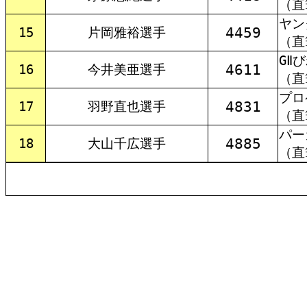
（直
ヤン
4459
15
片岡雅裕選手
（直
GⅡ
4611
16
今井美亜選手
（直
プロ
4831
17
羽野直也選手
（直
パー
4885
18
大山千広選手
（直