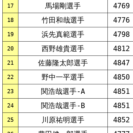
馬場剛選手
4769
17
竹田和哉選手
4776
18
浜先真範選手
4798
19
西野雄貴選手
4812
20
佐藤隆太郎選手
4847
21
野中一平選手
4850
22
関浩哉選手-A
4851
23
関浩哉選手-B
4851
24
川原祐明選手
4852
25