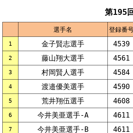
第195
選手名
登録番
金子賢志選手
4539
1
藤山翔大選手
4561
2
村岡賢人選手
4584
3
渡邉優美選手
4590
4
荒井翔伍選手
4608
5
今井美亜選手-A
4611
6
今井美亜選手-B
4611
7