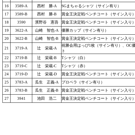
16
3589-A
西村
勝
-A
SGまちゃるシャツ（サイン有り）
17
3589-B
西村
勝
-B
賞金
王
決定戦
ベンチコート（サイン
入
り
18
3590
濱野谷
憲吾
賞金
王
決定戦
ベンチコート（サイン
入
り
19
3622-A
山崎
智也
-A
優勝
カップ（サイン有り）
20
3622-B
山崎
智也
-B
賞金
王
決定戦
ベンチコート（サイン
入
り
祝勝
会
用
はっぴ1
枚
（サイン有り）、OC
21
3719-A
辻
栄蔵
-A
ト
22
3719-B
辻
栄蔵
-B
Tシャツ（
白
）
23
3719-C
辻
栄蔵
-C
Tシャツ（
赤
）
24
3719-D
辻
栄蔵
-D
賞金
王
決定戦
ベンチコート（サイン
入
り
25
3783-A
瓜生
正義
-A
プロペラ（サイン有り）
26
3783-B
瓜生
正義
-B
賞金
王
決定戦
ベンチコート（サイン
入
り
27
3941
池田
浩二
賞金
王
決定戦
ベンチコート（サイン
入
り