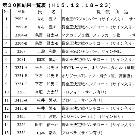
第２０回
結果
一覧
表
（Ｈ１５．１２．１８～２３）
氏 名
提 供 商 品
No.
登番
1
2992-A
今村
豊
-A
賞金
王
SGジャンバー（サイン
入
り）、サ
2
2992-B
今村
豊
-B
賞金
王
決定戦
ベンチコート（サイン
入
り
3
3304-A
烏野
賢太
-A
マグカップ２
個
、ステッカー５
枚
（サ
4
3304-B
烏野
賢太
-B
賞金
王
決定戦
ベンチコート（サイン
入
り
5
3307
上瀧
和則
賞金
王
SGジャンバー、サイン
色紙
6
3081
岡本
慎治
賞金
王
決定戦
ベンチコート（サイン
入
り
7
3251-A
平石
和男
-A
MDプレーヤー、オリジナルタオル（笹川
8
3251-B
平石
和男
-B
オリジナルTシャツ・扇子（笹川賞優勝）
9
3251-C
平石
和男
-C
賞金
王
決定戦
ベンチコート（サイン
入
り
10
3388
今
垣
光太郎
トロフィー（サイン有り）
11
3415-A
松井
繁
-A
プロペラ（サイン有り）
12
3415-B
松井
繁
-B
賞金
王
決定戦
ベンチコート（サイン
入
り
13
3499
市川
哲也
SGジャンパー（
上
）（サイン有り）
14
3556
田中
信一郎
賞金
王
決定戦
ベンチコート（サイン
入
り
15
3558
山本
浩次
プロペラ（サイン有り）