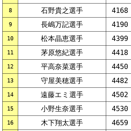
石野貴之選手
4168
8
長嶋万記選手
4190
9
松本晶恵選手
4399
10
茅原悠紀選手
4418
11
平高奈菜選手
4450
12
守屋美穂選手
4482
13
遠藤エミ選手
4502
14
小野生奈選手
4530
15
木下翔太選手
4659
16