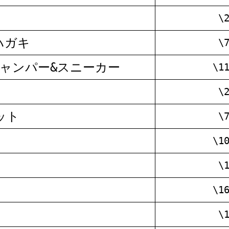
\
ハガキ
\
ャンパー&スニーカー
\1
\
ット
\
\1
\
\1
\