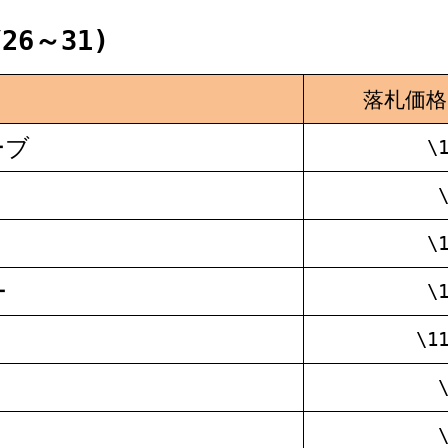
26～31)
落札価格
ーブ
\
\
ー
\
\1