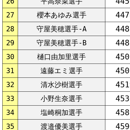
445
26
平高奈菜選手
447
27
櫻本あゆみ選手
448
28
守屋美穂選手-A
448
29
守屋美穂選手-B
450
30
樋口由加里選手
450
31
遠藤エミ選手
451
32
清水沙樹選手
453
33
小野生奈選手
458
34
塩崎桐加選手
459
35
渡邉優美選手