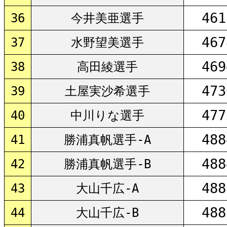
461
36
今井美亜選手
467
37
水野望美選手
469
38
高田綾選手
473
39
土屋実沙希選手
477
40
中川りな選手
488
41
勝浦真帆選手-A
488
42
勝浦真帆選手-B
488
43
大山千広-A
488
44
大山千広-B