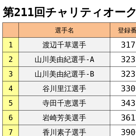
第211回チャリティオーク
選手名
登録
317
1
渡辺千草選手
323
2
山川美由紀選手-A
323
3
山川美由紀選手-B
330
4
谷川里江選手
343
5
寺田千恵選手
361
6
岩崎芳美選手
390
7
香川素子選手