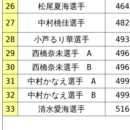
26
松尾夏海選手
464
27
中村桃佳選手
482
28
小芦るり華選手
493
29
西橋奈未選手 A
496
30
西橋奈未選手 B
496
31
中村かなえ選手 A
499
32
中村かなえ選手 B
499
33
清水愛海選手
516