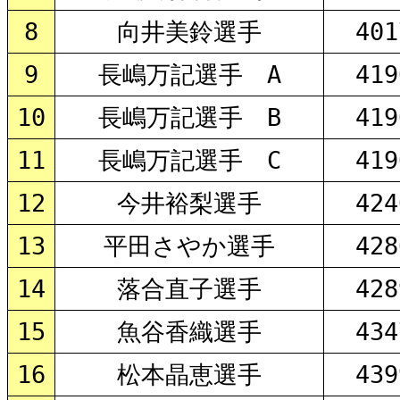
8
向井美鈴選手
401
9
長嶋万記選手 A
419
10
長嶋万記選手 B
419
11
長嶋万記選手 C
419
12
今井裕梨選手
424
13
平田さやか選手
428
14
落合直子選手
428
15
魚谷香織選手
434
16
松本晶恵選手
439