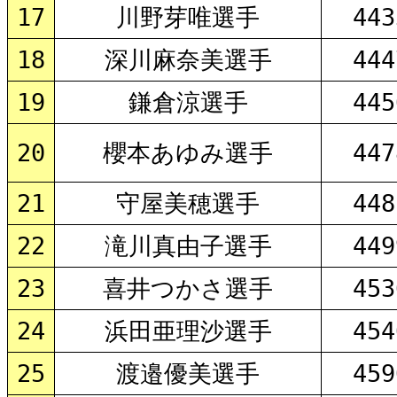
17
川野芽唯選手
443
18
深川麻奈美選手
444
19
鎌倉涼選手
445
20
櫻本あゆみ選手
447
21
守屋美穂選手
448
22
滝川真由子選手
449
23
喜井つかさ選手
453
24
浜田亜理沙選手
454
25
渡邉優美選手
459