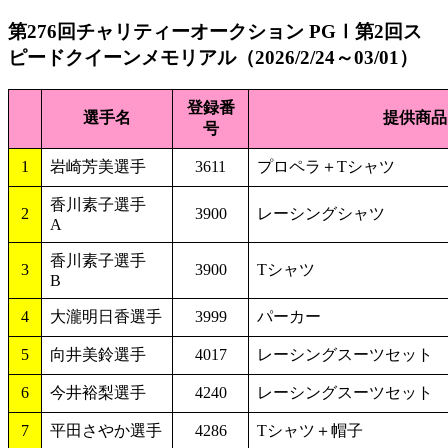
第276回チャリティーオークション PGⅠ第2回ス
ピードクイーンメモリアル（2026/2/24～03/01）
登録番
選手名
提供商品
号
1
岩崎芳美選手
3611
プロペラ＋Tシャツ
香川素子選手
2
3900
レーシングシャツ
A
香川素子選手
3
3900
Tシャツ
B
4
大瀧明日香選手
3999
パーカー
5
向井美鈴選手
4017
レーシングスーツセット
6
今井裕梨選手
4240
レーシングスーツセット
7
平田さやか選手
4286
Tシャツ＋帽子