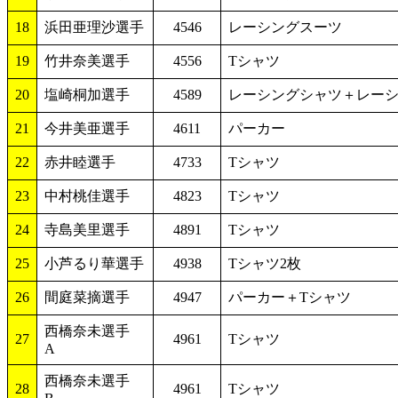
18
浜田亜理沙選手
4546
レーシングスーツ
19
竹井奈美選手
4556
Tシャツ
20
塩崎桐加選手
4589
レーシングシャツ＋レー
21
今井美亜選手
4611
パーカー
22
赤井睦選手
4733
Tシャツ
23
中村桃佳選手
4823
Tシャツ
24
寺島美里選手
4891
Tシャツ
25
小芦るり華選手
4938
Tシャツ2枚
26
間庭菜摘選手
4947
パーカー＋Tシャツ
西橋奈未選手
27
4961
Tシャツ
A
西橋奈未選手
28
4961
Tシャツ