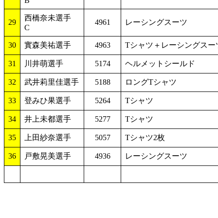
B
西橋奈未選手
29
4961
レーシングスーツ
C
30
實森美祐選手
4963
Tシャツ＋レーシングスー
31
川井萌選手
5174
ヘルメットシールド
32
武井莉里佳選手
5188
ロングTシャツ
33
登みひ果選手
5264
Tシャツ
34
井上未都選手
5277
Tシャツ
35
上田紗奈選手
5057
Tシャツ2枚
36
戸敷晃美選手
4936
レーシングスーツ