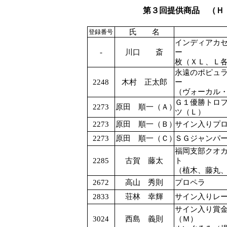
第３回提供商品 （Ｈ
氏 名
登録番号
インディアカ
-
川口 斎
ー
枚（ＸＬ、Ｌ
永遠のポピュ
2248
木村 正太郎
（ヴォーカル
Ｇ１優勝トロフィ
2273
原田 順一（Ａ）
ツ（Ｌ）
2273
原田 順一（Ｂ）
サイン入りプ
2273
原田 順一（Ｃ）
ＳＧジャンパ
福岡支部クオ
2285
古賀 藤太
（植木、藤丸
2672
高山 秀則
プロペラ
2833
荘林 幸輝
サイン入りレ
サイン入り賞
3024
西島 義則