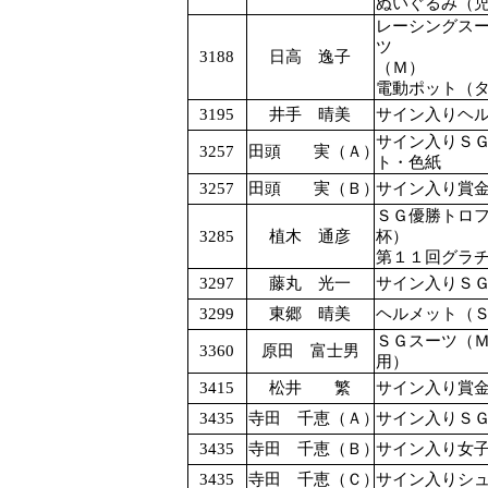
ぬいぐるみ（
レーシングス
ツ
3188
日高 逸子
電動ポット（
3195
井手 晴美
サイン入りヘ
サイン入りＳ
3257
田頭 実（Ａ）
ト・色紙
3257
田頭 実（Ｂ）
サイン入り賞
ＳＧ優勝トロ
3285
植木 通彦
第１１回グラ
3297
藤丸 光一
サイン入りＳ
3299
東郷 晴美
ヘルメット（
ＳＧスーツ（
3360
原田 富士男
用）
3415
松井 繁
サイン入り賞
3435
寺田 千恵（Ａ）
サイン入りＳ
3435
寺田 千恵（Ｂ）
サイン入り女
3435
寺田 千恵（Ｃ）
サイン入りシ