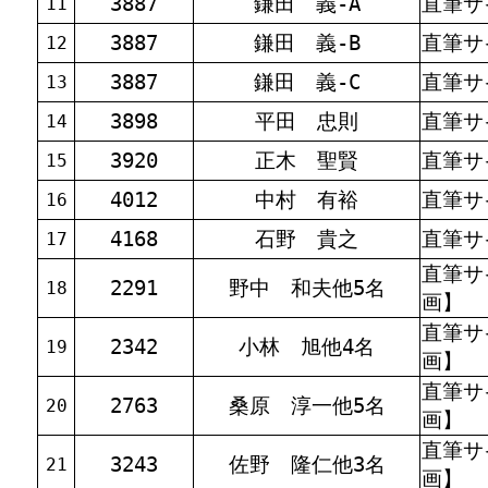
3887
鎌田 義-A
直筆サ
11
3887
鎌田 義-B
直筆サ
12
3887
鎌田 義-C
直筆サ
13
3898
平田 忠則
直筆サ
14
3920
正木 聖賢
直筆サ
15
4012
中村 有裕
直筆サ
16
4168
石野 貴之
直筆サ
17
直筆サ
2291
野中 和夫他5名
18
画】
直筆サ
2342
小林 旭他4名
19
画】
直筆サ
2763
桑原 淳一他5名
20
画】
直筆サ
3243
佐野 隆仁他3名
21
画】