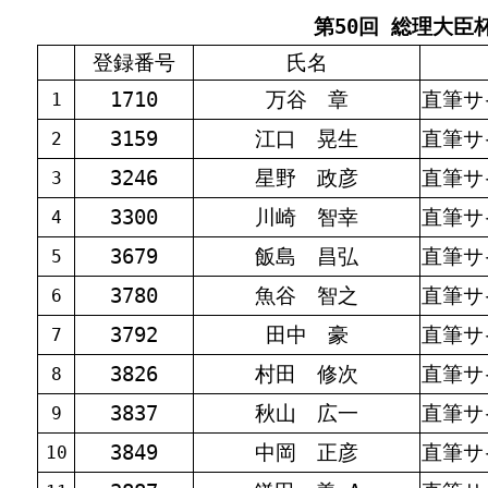
第50回 総理大臣杯競
登録番号
氏名
1710
万谷 章
直筆サ
1
3159
江口 晃生
直筆サ
2
3246
星野 政彦
直筆サ
3
3300
川崎 智幸
直筆サ
4
3679
飯島 昌弘
直筆サ
5
3780
魚谷 智之
直筆サ
6
3792
田中 豪
直筆サ
7
3826
村田 修次
直筆サ
8
3837
秋山 広一
直筆サ
9
3849
中岡 正彦
直筆サ
10