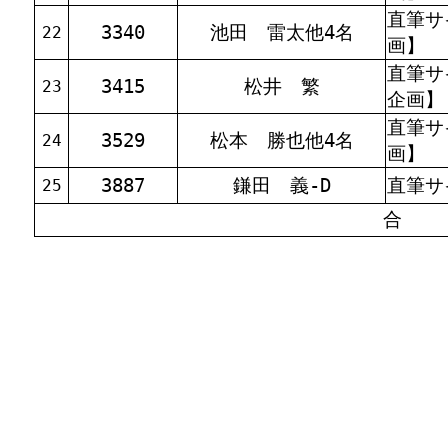
直筆サ
3340
池田 雷太他4名
22
画】
直筆サ
3415
松井 繁
23
企画】
直筆サ
3529
松本 勝也他4名
24
画】
3887
鎌田 義-D
直筆サ
25
合 