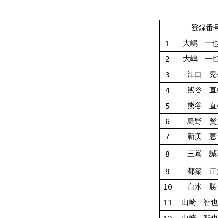
登録番
大嶋 一也
1
大嶋 一也
2
江口 晃
3
熊谷 直
4
熊谷 直
5
烏野 賢
6
新美 恵
7
三嶌 誠
8
都築 正
9
白水 勝
10
山崎 智也
11
山崎 智也