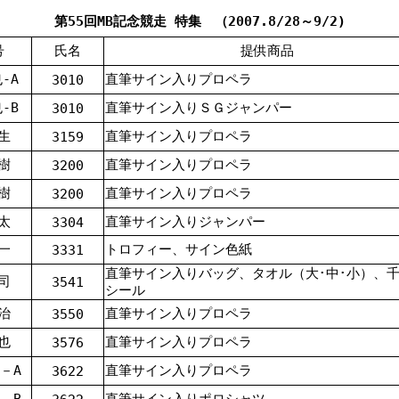
第55回MB記念競走 特集 （2007.8/28～9/2)
号
氏名
提供商品
-A
直筆サイン入りプロペラ
3010
-B
直筆サイン入りＳＧジャンパー
3010
生
直筆サイン入りプロペラ
3159
樹
直筆サイン入りプロペラ
3200
樹
直筆サイン入りプロペラ
3200
太
直筆サイン入りジャンパー
3304
一
トロフィー、サイン色紙
3331
直筆サイン入りバッグ、タオル（大･中･小）、
司
3541
シール
治
直筆サイン入りプロペラ
3550
也
直筆サイン入りプロペラ
3576
－A
直筆サイン入りプロペラ
3622
－B
直筆サイン入りポロシャツ