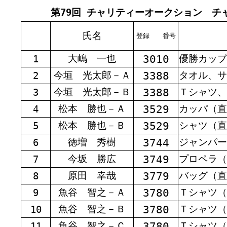
第79回 チャリティーオークション チャレ
氏名
登録 番号
3010
大嶋 一也
優勝カップ
1
3388
今垣 光太郎－Ａ
タオル、サ
2
3388
今垣 光太郎－Ｂ
Ｔシャツ、
3
3529
松本 勝也－Ａ
カッパ（直
4
3529
松本 勝也－Ｂ
シャツ（直
5
3744
徳増 秀樹
ジャンパー
6
3749
今坂 勝広
プロペラ（
7
3779
原田 幸哉
バッグ（直
8
3780
魚谷 智之－Ａ
Ｔシャツ（
9
3780
魚谷 智之－Ｂ
Ｔシャツ（
10
3780
魚谷 智之－Ｃ
Ｔシャツ（
11