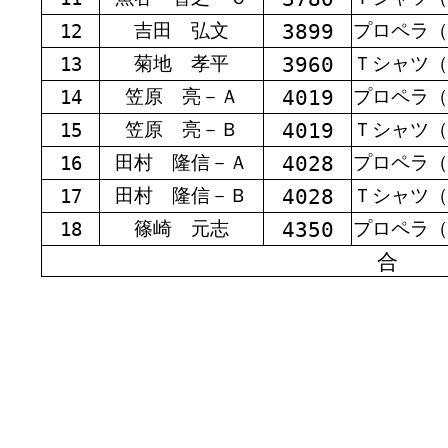
3899
吉田 弘文
プロペラ（
12
3960
菊地 孝平
Ｔシャツ（
13
4019
笠原 亮－Ａ
プロペラ（
14
4019
笠原 亮－Ｂ
Ｔシャツ（
15
4028
田村 隆信－Ａ
プロペラ（
16
4028
田村 隆信－Ｂ
Ｔシャツ（
17
4350
篠崎 元志
プロペラ（
18
合