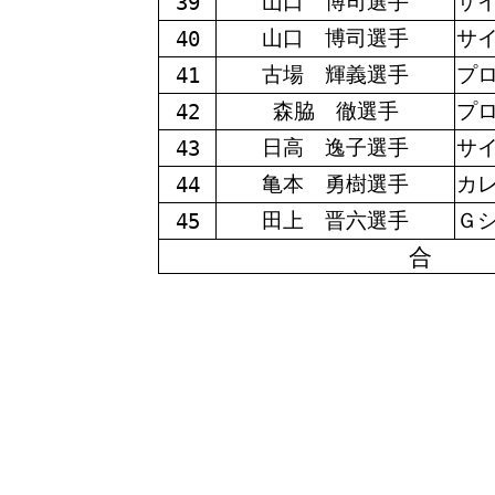
山口 博司選手
サ
39
山口 博司選手
サ
40
古場 輝義選手
プ
41
森脇 徹選手
プ
42
日高 逸子選手
サ
43
亀本 勇樹選手
カ
44
田上 晋六選手
Ｇ
45
合