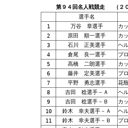
第９４回名人戦競走 （２０
選手名
万谷 章選手
カ
1
原田 順一選手
カ
2
石川 正美選手
ヘ
3
倉尾 良一選手
プ
4
高橋 二朗選手
カ
5
藤井 定美選手
プ
6
平野 勇志選手
花
7
吉田 稔選手－Ａ
ヘ
8
吉田 稔選手－Ｂ
カ
9
鈴木 幸夫選手－Ａ
ヘ
10
鈴木 幸夫選手－Ｂ
プ
11