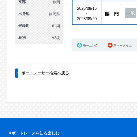
支部
静岡
2026/09/15
～
出身地
静岡県
2026/09/20
登録期
61期
級別
A2級
モーニング
サマータイム
ボートレーサー検索へ戻る
■ボートレースを知る楽しむ