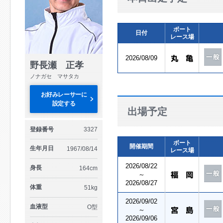
ボート
日付
レース場
2026/08/09
野長瀬 正孝
ノナガセ マサタカ
お好みレーサーに
設定する
出場予定
登録番号
3327
ボート
開催期間
生年月日
1967/08/14
レース場
2026/08/22
身長
164cm
～
2026/08/27
体重
51kg
2026/09/02
血液型
O型
～
2026/09/06