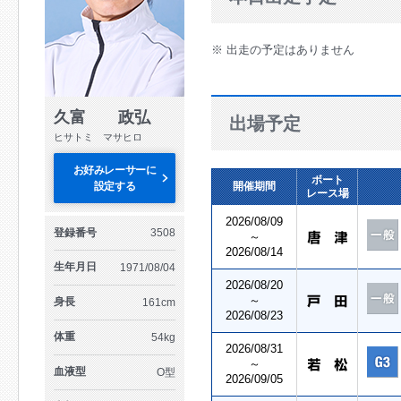
※ 出走の予定はありません
久富 政弘
出場予定
ヒサトミ マサヒロ
お好みレーサーに
ボート
設定する
開催期間
レース場
2026/08/09
登録番号
3508
～
2026/08/14
生年月日
1971/08/04
2026/08/20
～
身長
161cm
2026/08/23
体重
54kg
2026/08/31
～
血液型
O型
2026/09/05