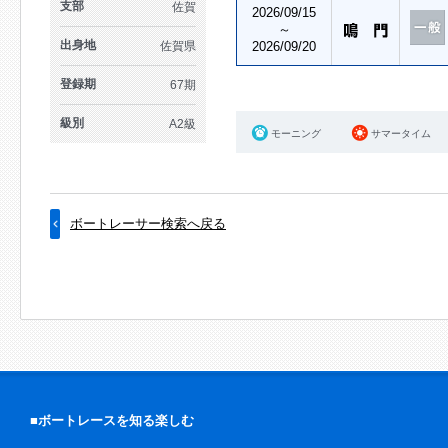
支部
佐賀
2026/09/15
～
出身地
佐賀県
2026/09/20
登録期
67期
級別
A2級
モーニング
サマータイム
ボートレーサー検索へ戻る
■ボートレースを知る楽しむ