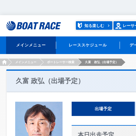
知る楽しむ
レーサ
メインメニュー
レーススケジュール
デ
HOME
メインメニュー
ボートレーサー検索
久富 政弘（出場予定）
久富 政弘（出場予定）
出場予定
本日出走予定