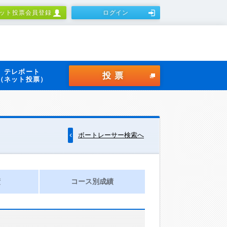
ット投票会員登録
ログイン
テレボート
投票
（ネット投票）
ボートレーサー検索へ
績
コース別成績