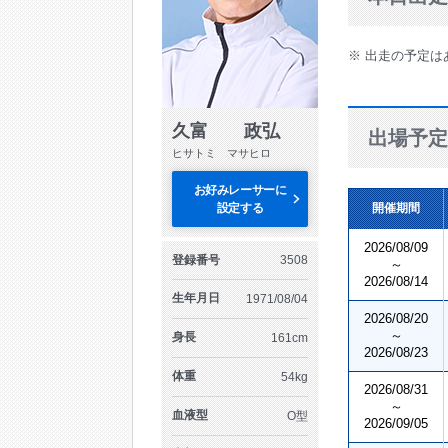
※ 出走の予定は
久富 政弘
出場予定
ヒサトミ マサヒロ
お好みレーサーに
設定する
開催期間
2026/08/09
登録番号
3508
～
2026/08/14
生年月日
1971/08/04
2026/08/20
～
身長
161cm
2026/08/23
体重
54kg
2026/08/31
～
血液型
O型
2026/09/05