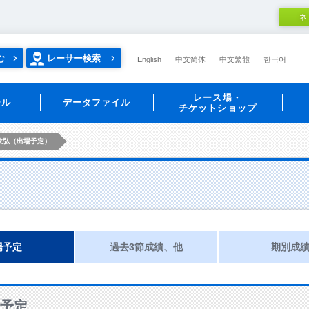
ネ
む
レーサー検索
English
中文简体
中文繁體
한국어
レース場・
ール
データファイル
チケットショップ
政弘（出場予定）
場予定
過去3節成績、他
期別成
予定