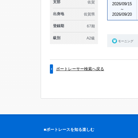
支部
佐賀
2026/09/15
～
出身地
佐賀県
2026/09/20
登録期
67期
級別
A2級
モーニング
ボートレーサー検索へ戻る
■ボートレースを知る楽しむ