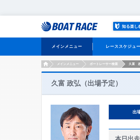
知る楽し
メインメニュー
レーススケジュ
HOME
メインメニュー
ボートレーサー検索
久富 
久富 政弘（出場予定）
出
本日出走