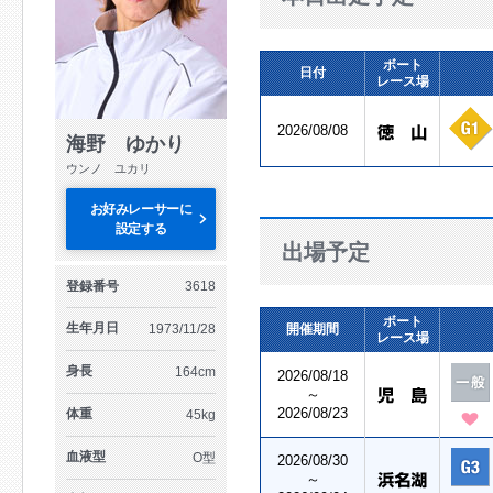
ボート
日付
レース場
2026/08/08
海野 ゆかり
ウンノ ユカリ
お好みレーサーに
設定する
出場予定
登録番号
3618
ボート
生年月日
1973/11/28
開催期間
レース場
身長
164cm
2026/08/18
～
2026/08/23
体重
45kg
血液型
O型
2026/08/30
～