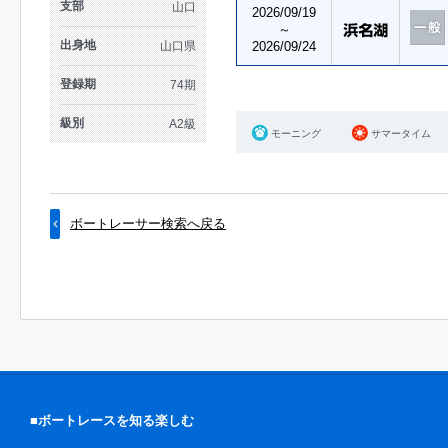
支部
山口
2026/09/19
～
出身地
山口県
2026/09/24
登録期
74期
級別
A2級
モーニング
サマータイム
ボートレーサー検索へ戻る
■ボートレースを知る楽しむ