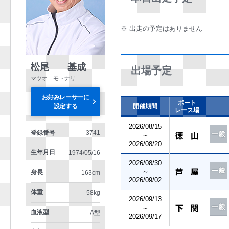
※ 出走の予定はありません
松尾 基成
出場予定
マツオ モトナリ
お好みレーサーに
ボート
設定する
開催期間
レース場
2026/08/15
登録番号
3741
～
2026/08/20
生年月日
1974/05/16
2026/08/30
～
身長
163cm
2026/09/02
体重
58kg
2026/09/13
～
血液型
A型
2026/09/17