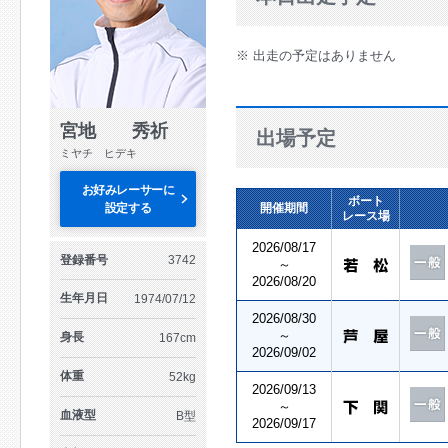
※ 出走の予定はありません
宮地 秀祈
出場予定
ミヤチ ヒデキ
お好みレーサーに
ボート
設定する
開催期間
レース場
2026/08/17
登録番号
3742
～
2026/08/20
生年月日
1974/07/12
2026/08/30
～
身長
167cm
2026/09/02
体重
52kg
2026/09/13
～
血液型
B型
2026/09/17