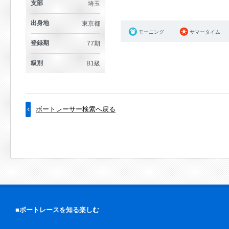
支部
埼玉
出身地
東京都
モーニング
サマータイム
登録期
77期
級別
B1級
ボートレーサー検索へ戻る
■ボートレースを知る楽しむ