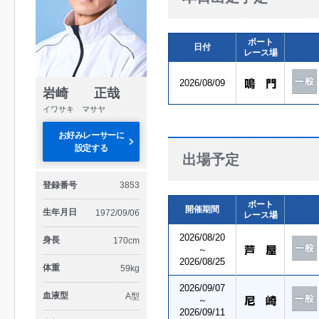
ボート
日付
レース場
2026/08/09
岩崎 正哉
イワサキ マサヤ
お好みレーサーに
設定する
出場予定
登録番号
3853
ボート
開催期間
生年月日
1972/09/06
レース場
2026/08/20
身長
170cm
～
2026/08/25
体重
59kg
2026/09/07
血液型
A型
～
2026/09/11