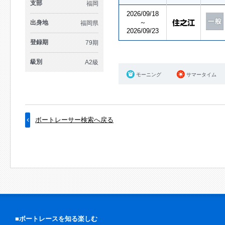
支部
福岡
2026/09/18
～
出身地
福岡県
2026/09/23
登録期
79期
級別
A2級
モーニング
サマータイム
ボートレーサー検索へ戻る
■ボートレースを知る楽しむ