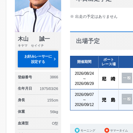
※ 出走の予定はありません
木山 誠一
出場予定
キヤマ セイイチ
お好みレーサーに
ボート
設定する
開催期間
レース場
2026/08/24
登録番号
3866
～
2026/08/29
生年月日
1975/03/26
2026/09/07
～
身長
155cm
2026/09/12
体重
56kg
血液型
O型
モーニング
サマータイム