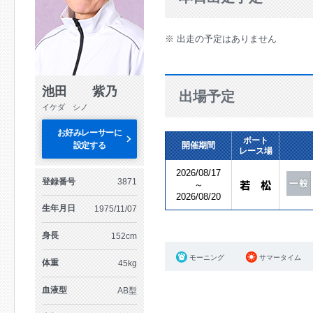
※ 出走の予定はありません
池田 紫乃
出場予定
イケダ シノ
お好みレーサーに
ボート
設定する
開催期間
レース場
2026/08/17
登録番号
3871
～
2026/08/20
生年月日
1975/11/07
身長
152cm
モーニング
サマータイム
体重
45kg
血液型
AB型