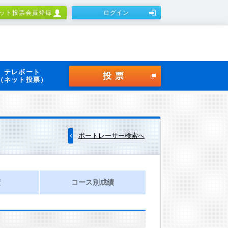
ット投票会員登録
ログイン
テレボート
投票
（ネット投票）
ボートレーサー検索へ
績
コース別成績