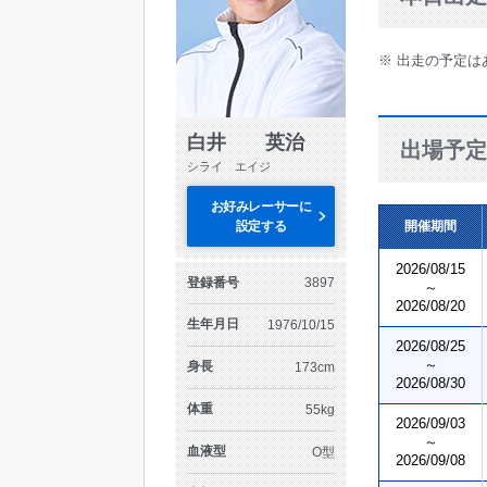
※ 出走の予定は
白井 英治
出場予定
シライ エイジ
お好みレーサーに
設定する
開催期間
2026/08/15
登録番号
3897
～
2026/08/20
生年月日
1976/10/15
2026/08/25
～
身長
173cm
2026/08/30
体重
55kg
2026/09/03
～
血液型
O型
2026/09/08