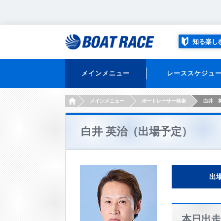
知る楽し
メインメニュー
レーススケジュ
HOME
メインメニュー
ボートレーサー検索
白井 
白井 英治（出場予定）
出
本日出走