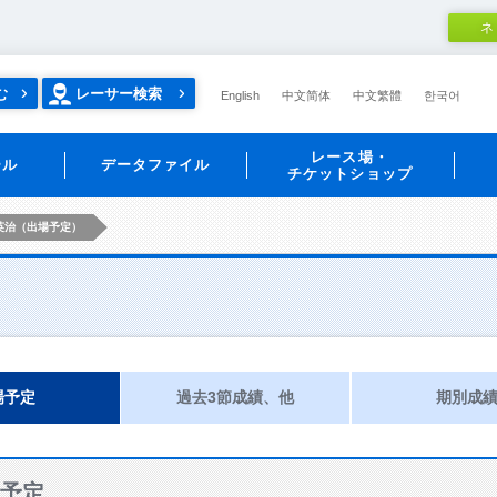
ネ
む
レーサー検索
English
中文简体
中文繁體
한국어
レース場・
ール
データファイル
チケットショップ
英治（出場予定）
場予定
過去3節成績、他
期別成
予定