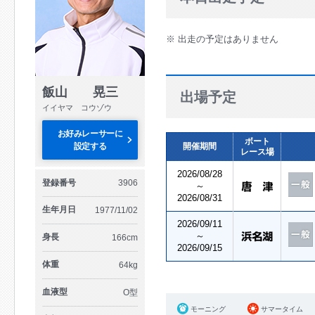
※ 出走の予定はありません
飯山 晃三
出場予定
イイヤマ コウゾウ
お好みレーサーに
ボート
設定する
開催期間
レース場
2026/08/28
登録番号
3906
～
2026/08/31
生年月日
1977/11/02
2026/09/11
～
身長
166cm
2026/09/15
体重
64kg
血液型
O型
モーニング
サマータイム