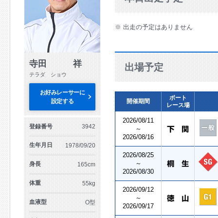
※ 出走の予定はありません
寺田 祥
出場予定
テラダ ショウ
お好みレーサーに
ボート
設定する
開催期間
レース場
2026/08/11
登録番号
3942
～
2026/08/16
生年月日
1978/09/20
2026/08/25
～
身長
165cm
2026/08/30
体重
55kg
2026/09/12
～
血液型
O型
2026/09/17