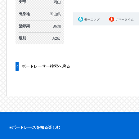
支部
岡山
出身地
岡山県
モーニング
サマータイム
登録期
86期
級別
A2級
ボートレーサー検索へ戻る
■ボートレースを知る楽しむ