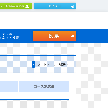
ット投票会員登録
ログイン
テレボート
投票
（ネット投票）
ボートレーサー検索へ
績
コース別成績