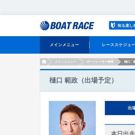
知る楽し
メインメニュー
レーススケジュ
HOME
メインメニュー
ボートレーサー検索
樋口 
樋口 範政（出場予定）
出
本日出走