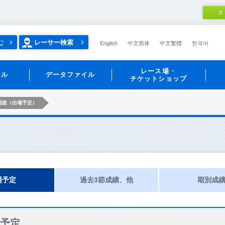
ネ
む
レーサー検索
English
中文简体
中文繁體
한국어
レース場・
ール
データファイル
チケットショップ
範政（出場予定）
場予定
過去3節成績、他
期別成
予定