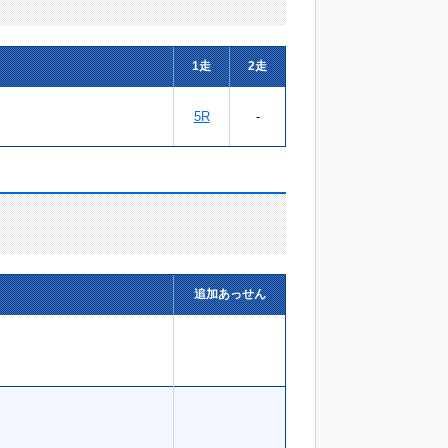
1走
2走
5R
-
追加あっせん