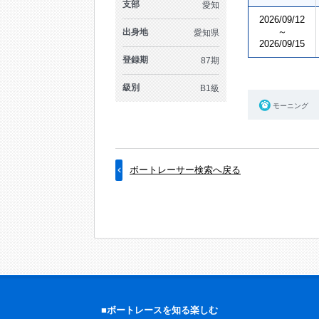
支部
愛知
2026/09/12
～
出身地
愛知県
2026/09/15
登録期
87期
級別
B1級
モーニング
ボートレーサー検索へ戻る
■ボートレースを知る楽しむ