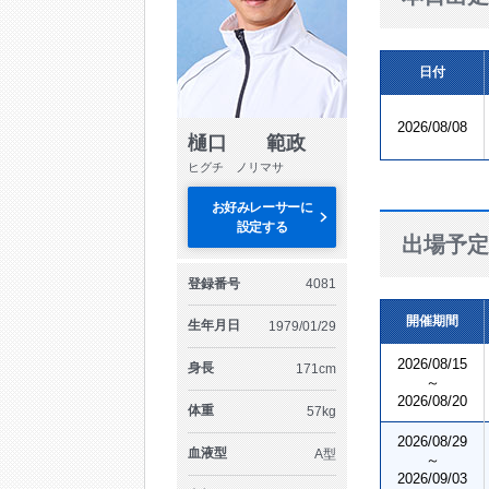
日付
2026/08/08
樋口 範政
ヒグチ ノリマサ
お好みレーサーに
設定する
出場予定
登録番号
4081
開催期間
生年月日
1979/01/29
2026/08/15
身長
171cm
～
2026/08/20
体重
57kg
2026/08/29
血液型
A型
～
2026/09/03