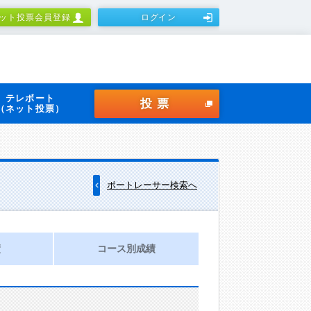
ット投票会員登録
ログイン
テレボート
投票
（ネット投票）
ボートレーサー検索へ
績
コース別成績