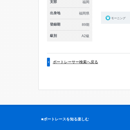
支部
福岡
出身地
福岡県
モーニング
登録期
89期
級別
A2級
ボートレーサー検索へ戻る
■ボートレースを知る楽しむ