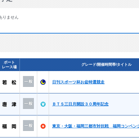
ありません
ボート
グレード/開催時間帯/タイトル
レース場
日刊スポーツ杯お盆特選競走
ＢＴＳ三日月開設３０周年記念
東京・大阪・福岡三都市対抗戦 福岡コンベン