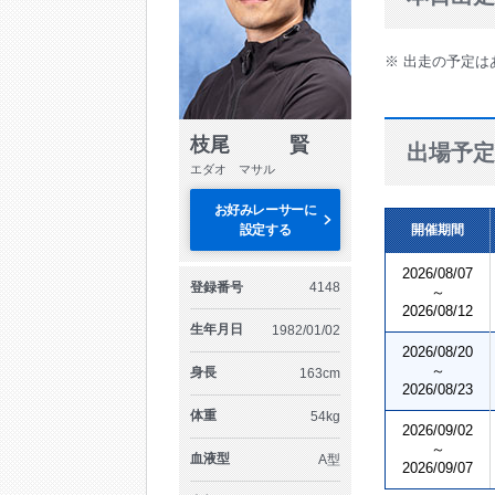
※ 出走の予定は
枝尾 賢
出場予定
エダオ マサル
お好みレーサーに
設定する
開催期間
2026/08/07
登録番号
4148
～
2026/08/12
生年月日
1982/01/02
2026/08/20
～
身長
163cm
2026/08/23
体重
54kg
2026/09/02
～
血液型
A型
2026/09/07