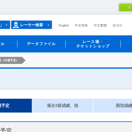
ネ
む
レーサー検索
English
中文简体
中文繁體
한국어
レース場・
ール
データファイル
チケットショップ
賢（出場予定）
場予定
過去3節成績、他
期別成
予定