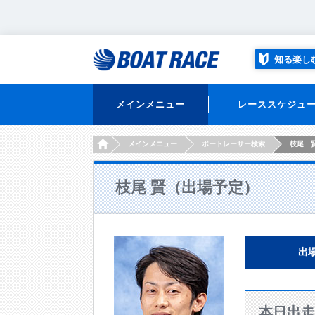
知る楽し
メインメニュー
レーススケジュ
HOME
メインメニュー
ボートレーサー検索
枝尾 
枝尾 賢（出場予定）
出
本日出走