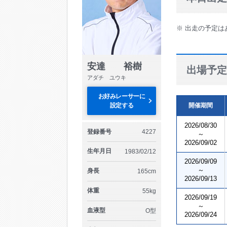
※ 出走の予定は
安達 裕樹
出場予定
アダチ ユウキ
お好みレーサーに
設定する
開催期間
2026/08/30
登録番号
4227
～
2026/09/02
生年月日
1983/02/12
2026/09/09
～
身長
165cm
2026/09/13
体重
55kg
2026/09/19
～
血液型
O型
2026/09/24