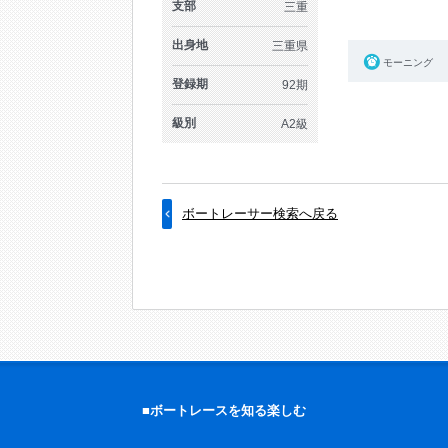
支部
三重
出身地
三重県
モーニング
登録期
92期
級別
A2級
ボートレーサー検索へ戻る
■ボートレースを知る楽しむ