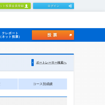
ット投票会員登録
ログイン
テレボート
投票
（ネット投票）
ボートレーサー検索へ
績
コース別成績