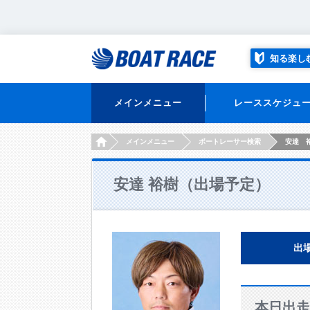
知る楽し
メインメニュー
レーススケジュ
HOME
メインメニュー
ボートレーサー検索
安達 
安達 裕樹（出場予定）
出
本日出走