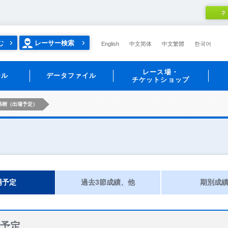
ネ
む
レーサー検索
English
中文简体
中文繁體
한국어
レース場・
ール
データファイル
チケットショップ
裕樹（出場予定）
場予定
過去3節成績、他
期別成
予定