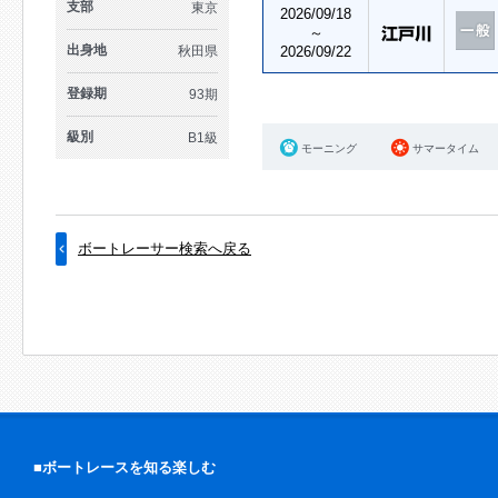
支部
東京
2026/09/18
～
出身地
秋田県
2026/09/22
登録期
93期
級別
B1級
モーニング
サマータイム
ボートレーサー検索へ戻る
■ボートレースを知る楽しむ