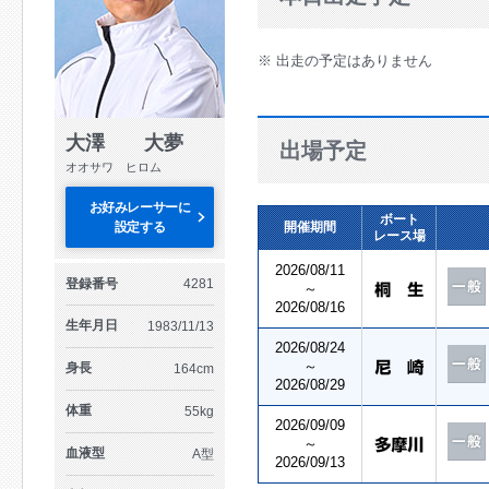
※ 出走の予定はありません
大澤 大夢
出場予定
オオサワ ヒロム
お好みレーサーに
ボート
設定する
開催期間
レース場
2026/08/11
登録番号
4281
～
2026/08/16
生年月日
1983/11/13
2026/08/24
～
身長
164cm
2026/08/29
体重
55kg
2026/09/09
～
血液型
A型
2026/09/13