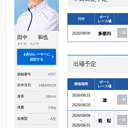
ボート
日付
レース場
2026/08/09
田中 和也
タナカ カズヤ
お好みレーサーに
設定する
出場予定
登録番号
4357
ボート
開催期間
生年月日
1984/06/29
レース場
2026/08/15
身長
166cm
～
2026/08/20
体重
53kg
2026/09/09
血液型
A型
～
2026/09/15