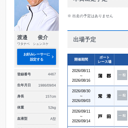
※ 出走の予定はありません
渡邉 俊介
出場予定
ワタナベ シュンスケ
お好みレーサーに
ボート
設定する
開催期間
レース場
2026/08/11
登録番号
4467
～
2026/08/16
生年月日
1986/09/04
2026/08/30
～
身長
157cm
2026/09/03
体重
52kg
2026/09/11
～
血液型
A型
2026/09/14