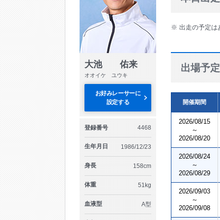
※ 出走の予定は
大池 佑来
出場予定
オオイケ ユウキ
お好みレーサーに
設定する
開催期間
2026/08/15
登録番号
4468
～
2026/08/20
生年月日
1986/12/23
2026/08/24
～
身長
158cm
2026/08/29
体重
51kg
2026/09/03
～
血液型
A型
2026/09/08