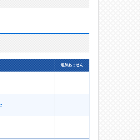
追加あっせん
〜