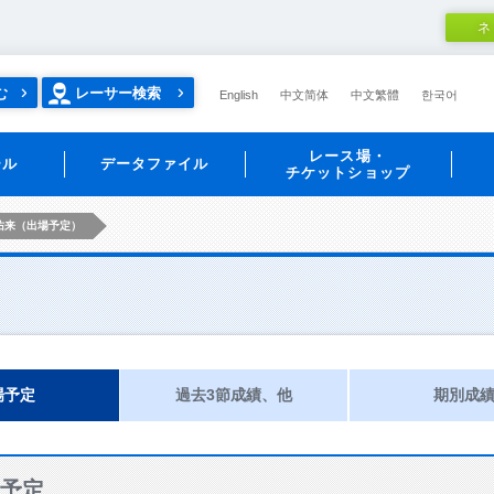
ネ
む
レーサー検索
English
中文简体
中文繁體
한국어
レース場・
ール
データファイル
チケットショップ
佑来（出場予定）
場予定
過去3節成績、他
期別成
予定