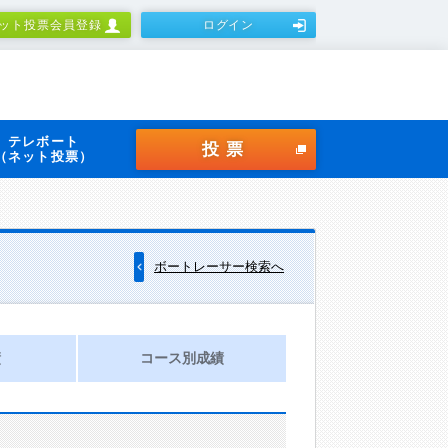
ット投票会員登録
ログイン
テレボート
投票
（ネット投票）
ボートレーサー検索へ
績
コース別成績