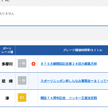
ありません
ボート
グレード/開催時間帯/タイトル
レース場
ＢＴＳ大郷開設記念第２８回大郷葉月杯
スポーツニッポン杯しらなみ賞競走〜まくって
開設７４周年記念 ツッキー王座決定戦