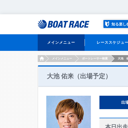
知る楽し
メインメニュー
レーススケジュ
HOME
メインメニュー
ボートレーサー検索
大池 
大池 佑来（出場予定）
出
本日出走