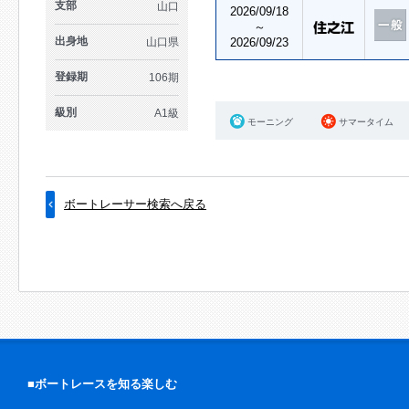
支部
山口
2026/09/18
～
出身地
山口県
2026/09/23
登録期
106期
級別
A1級
モーニング
サマータイム
ボートレーサー検索へ戻る
■ボートレースを知る楽しむ