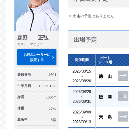
※ 出走の予定はありません
森野 正弘
出場予定
モリノ マサヒロ
お好みレーサーに
ボート
設定する
開催期間
レース場
2026/08/15
登録番号
4601
～
2026/08/20
生年月日
1985/01/28
2026/08/28
～
身長
166cm
2026/08/31
体重
56kg
2026/09/09
～
血液型
A型
2026/09/13