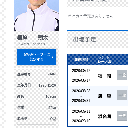
※ 出走の予定はありません
楠原 翔太
出場予定
クスハラ ショウタ
お好みレーサーに
ボート
設定する
開催期間
レース場
2026/08/12
登録番号
4684
～
2026/08/17
生年月日
1990/11/26
2026/08/28
～
身長
168cm
2026/08/31
体重
57kg
2026/09/11
～
血液型
O型
2026/09/15