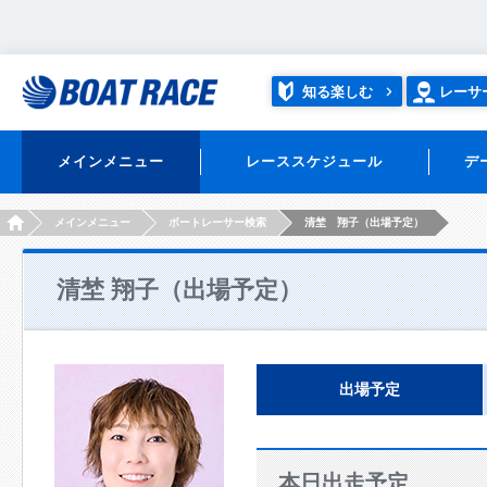
知る楽しむ
レーサ
メインメニュー
レーススケジュール
デ
HOME
メインメニュー
ボートレーサー検索
清埜 翔子（出場予定）
清埜 翔子（出場予定）
出場予定
本日出走予定