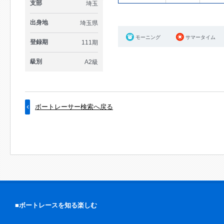
支部
埼玉
出身地
埼玉県
モーニング
サマータイム
登録期
111期
級別
A2級
ボートレーサー検索へ戻る
■ボートレースを知る楽しむ