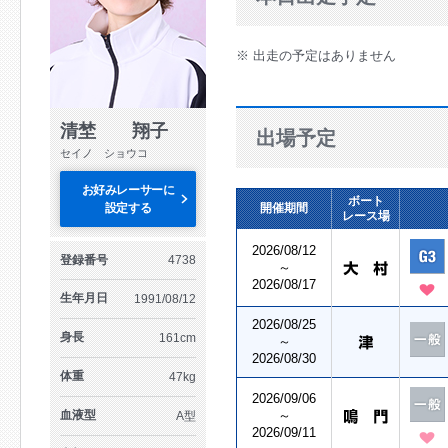
※ 出走の予定はありません
清埜 翔子
出場予定
セイノ ショウコ
お好みレーサーに
ボート
設定する
開催期間
レース場
2026/08/12
登録番号
4738
～
2026/08/17
生年月日
1991/08/12
2026/08/25
身長
161cm
～
2026/08/30
体重
47kg
2026/09/06
血液型
～
A型
2026/09/11