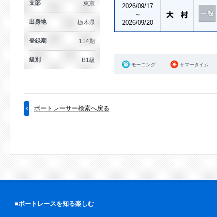
支部
東京
2026/09/17
～
出身地
栃木県
2026/09/20
登録期
114期
級別
B1級
モーニング
サマータイム
ボートレーサー検索へ戻る
■ボートレースを知る楽しむ