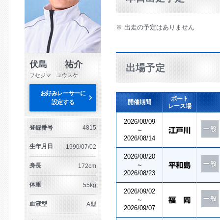
※ 出走の予定はありません
伏島 祐介
出場予定
フセジマ ユウスケ
お好みレーサーに
ボート
設定する
開催期間
レース場
2026/08/09
登録番号
4815
～
2026/08/14
生年月日
1990/07/02
2026/08/20
～
身長
172cm
2026/08/23
体重
55kg
2026/09/02
～
血液型
A型
2026/09/07