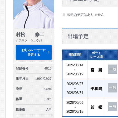
※ 出走の予定はありません
村松 修二
出場予定
ムラマツ シュウジ
お好みレーサーに
ボート
設定する
開催期間
レース場
2026/08/14
登録番号
4816
～
2026/08/19
生年月日
1991/02/27
2026/08/27
～
身長
164cm
2026/08/31
体重
57kg
2026/09/09
～
血液型
A型
2026/09/15