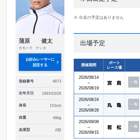
※ 出走の予定はありません
蒲原 健太
出場予定
カモハラ ケンタ
お好みレーサーに
ボート
設定する
開催期間
レース場
2026/08/14
登録番号
4873
～
2026/08/19
生年月日
1993/10/28
2026/08/24
～
身長
153cm
2026/08/28
体重
48kg
2026/09/09
～
血液型
A型
2026/09/15