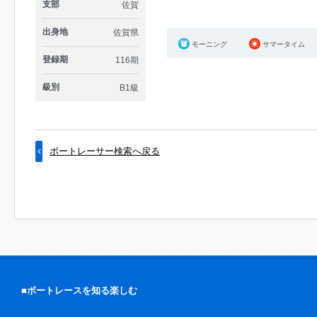
支部
佐賀
出身地
佐賀県
モーニング
サマータイム
登録期
116期
級別
B1級
ボートレーサー検索へ戻る
■ボートレースを知る楽しむ