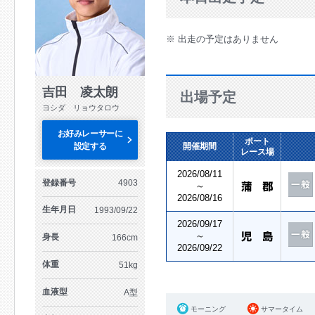
※ 出走の予定はありません
吉田 凌太朗
出場予定
ヨシダ リョウタロウ
お好みレーサーに
ボート
設定する
開催期間
レース場
2026/08/11
登録番号
4903
～
2026/08/16
生年月日
1993/09/22
2026/09/17
～
身長
166cm
2026/09/22
体重
51kg
血液型
A型
モーニング
サマータイム