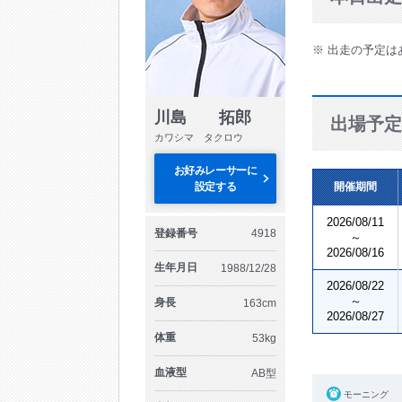
※ 出走の予定は
川島 拓郎
出場予定
カワシマ タクロウ
お好みレーサーに
設定する
開催期間
2026/08/11
登録番号
4918
～
2026/08/16
生年月日
1988/12/28
2026/08/22
～
身長
163cm
2026/08/27
体重
53kg
血液型
AB型
モーニング