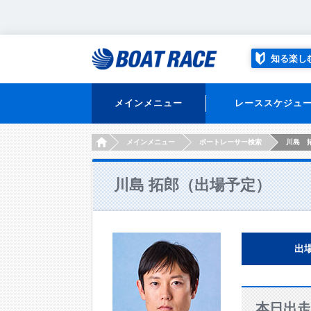
知る楽し
メインメニュー
レーススケジュ
HOME
メインメニュー
ボートレーサー検索
川島 
川島 拓郎（出場予定）
出
本日出走