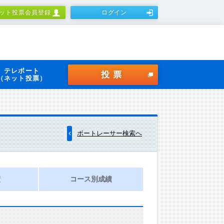
ット投票会員登録
ログイン
テレボート
投票
（ネット投票）
ボートレーサー検索へ
績
コース別成績