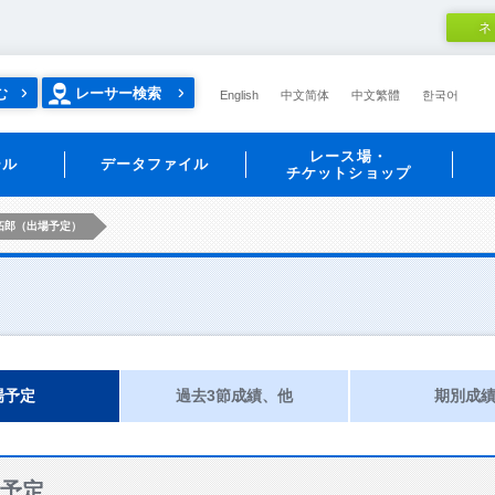
ネ
む
レーサー検索
English
中文简体
中文繁體
한국어
レース場・
ール
データファイル
チケットショップ
拓郎（出場予定）
場予定
過去3節成績、他
期別成
予定