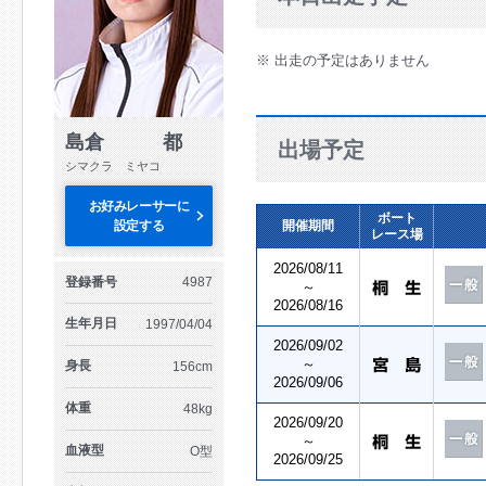
※ 出走の予定はありません
島倉 都
出場予定
シマクラ ミヤコ
お好みレーサーに
ボート
設定する
開催期間
レース場
2026/08/11
登録番号
4987
～
2026/08/16
生年月日
1997/04/04
2026/09/02
～
身長
156cm
2026/09/06
体重
48kg
2026/09/20
～
血液型
O型
2026/09/25