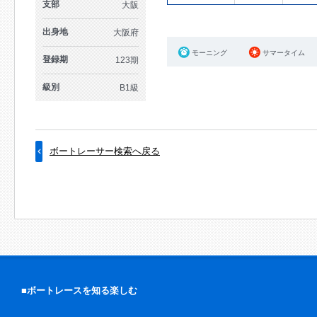
支部
大阪
出身地
大阪府
モーニング
サマータイム
登録期
123期
級別
B1級
ボートレーサー検索へ戻る
■ボートレースを知る楽しむ