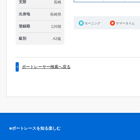
支部
長崎
出身地
長崎県
モーニング
サマータイム
登録期
126期
級別
A2級
ボートレーサー検索へ戻る
■ボートレースを知る楽しむ