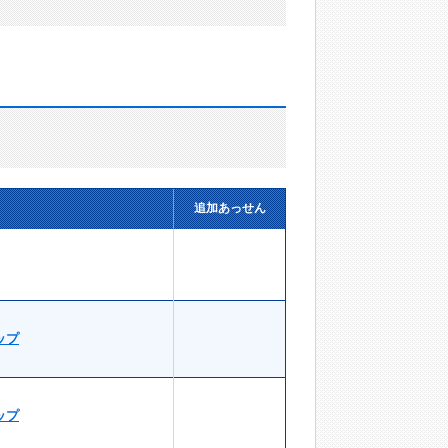
追加あっせん
ップ
ップ