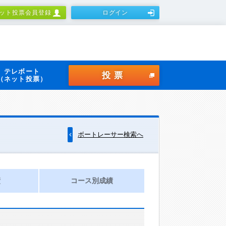
ット投票会員登録
ログイン
テレボート
投票
（ネット投票）
ボートレーサー検索へ
績
コース別成績