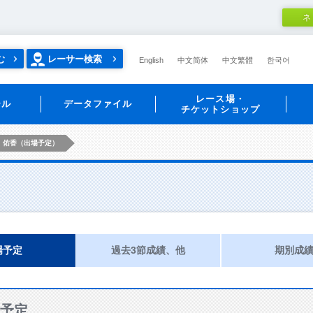
ネ
む
レーサー検索
English
中文简体
中文繁體
한국어
レース場・
ール
データファイル
チケットショップ
 佑香（出場予定）
場予定
過去3節成績、他
期別成
予定