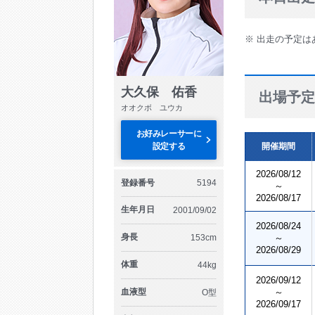
※ 出走の予定は
大久保 佑香
出場予定
オオクボ ユウカ
お好みレーサーに
設定する
開催期間
2026/08/12
登録番号
5194
～
2026/08/17
生年月日
2001/09/02
2026/08/24
身長
153cm
～
2026/08/29
体重
44kg
2026/09/12
血液型
～
O型
2026/09/17