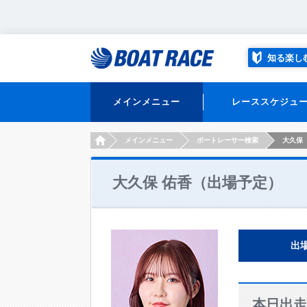
知る楽し
メインメニュー
レーススケジュ
HOME
メインメニュー
ボートレーサー検索
大久保
大久保 佑香（出場予定）
出
本日出走