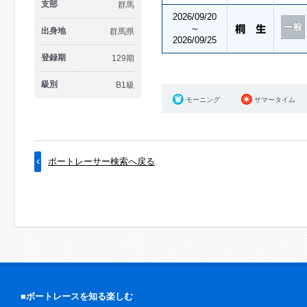
支部
群馬
2026/09/20
～
出身地
群馬県
2026/09/25
登録期
129期
級別
B1級
モーニング
サマータイム
ボートレーサー検索へ戻る
■ボートレースを知る楽しむ